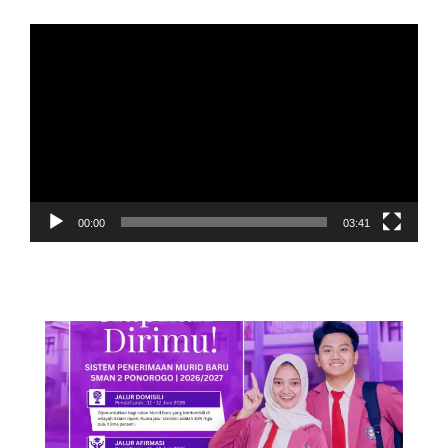
Pemutar
Video
00:00
03:41
POS TERBARU