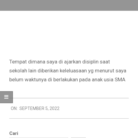
Skip
to
Primary
content
Navigation
Menu
Tempat dimana saya di ajarkan disiplin saat
sekolah lain diberikan keleluasaan yg menurut saya
belum waktunya di berlakukan pada anak usia SMA
2022-
ON:
SEPTEMBER 5, 2022
09-
05
Cari