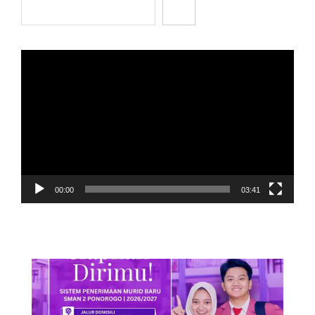
Cari
Pemutar
Video
00:00
03:41
POS TERBARU